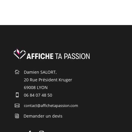
Visa, Mastercard, Amex
Damien SALORT,

20 Rue Président Kruger

69008 LYON

06 84 07 48 50

contact@affichetapassion.com

Demander un devis
i