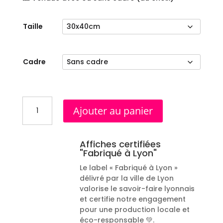
Taille
Cadre
quantité
Ajouter au panier
de
Affiche
Lyon
Affiches certifiées
Croix-
"Fabriqué à Lyon"
Rousse
Le label « Fabriqué à Lyon »
délivré par la ville de Lyon
valorise le savoir-faire lyonnais
et certifie notre engagement
pour une production locale et
éco-responsable 💚.