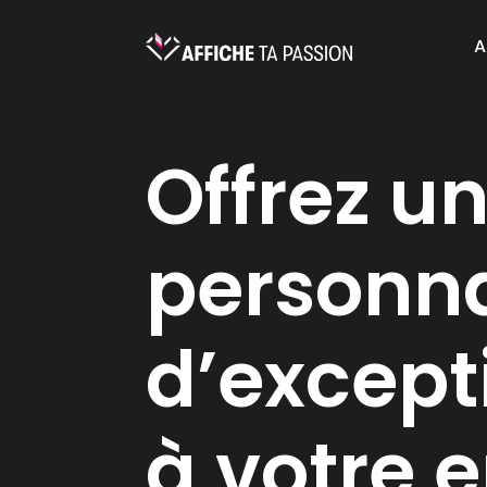
A
Offrez u
personna
d’except
à votre 