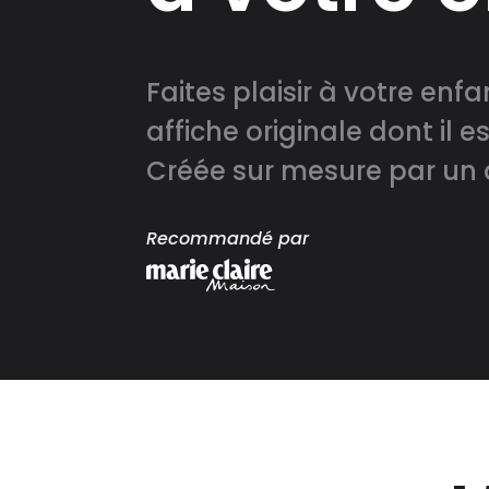
Faites plaisir à votre enf
affiche originale dont il es
Créée sur mesure par un a
Recommandé par