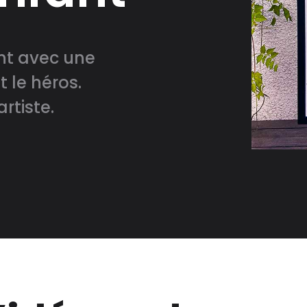
ant avec une
t le héros.
rtiste.