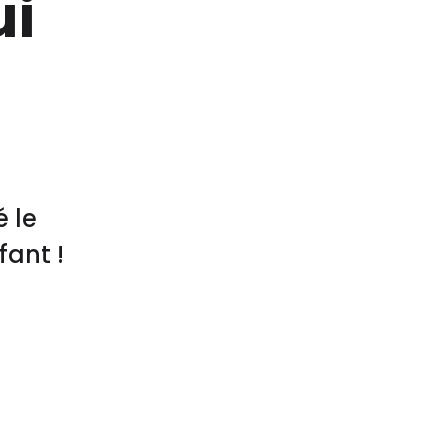
ui
t
é le
fant !