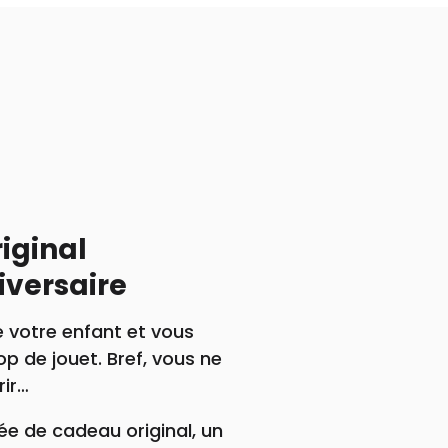
iginal
iversaire
e votre enfant et vous
rop de jouet. Bref, vous ne
rir…
ée de cadeau original, un