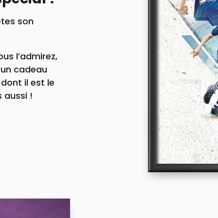
êtes son
ous l’admirez,
t un cadeau
dont il est le
 aussi !