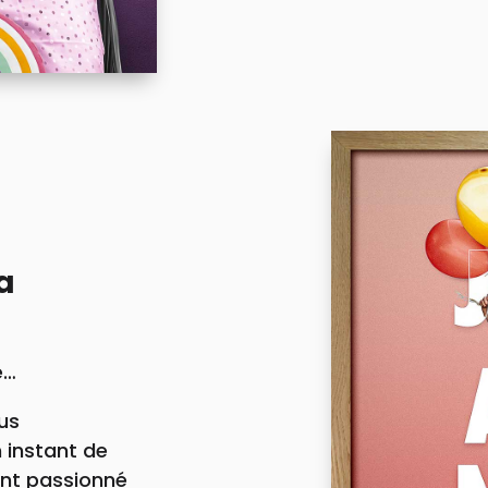
a
e…
ous
 instant de
ant passionné