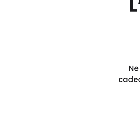
L
Ne 
cadea