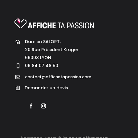
Damien SALORT,

20 Rue Président Kruger

69008 LYON

06 84 07 48 50

contact@affichetapassion.com

Demander un devis
i