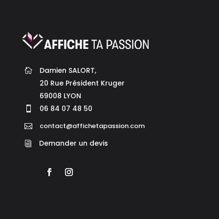
Damien SALORT,

20 Rue Président Kruger

69008 LYON

06 84 07 48 50

contact@affichetapassion.com

Demander un devis
i