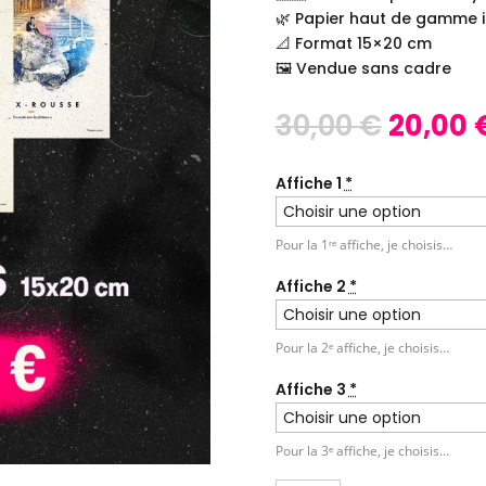
🌿 Papier haut de gamme i
📐 Format 15×20 cm
🖼️ Vendue sans cadre
Le
30,00
€
20,00
prix
initial
Affiche 1
*
était :
30,00 €
Pour la 1ʳᵉ affiche, je choisis…
Affiche 2
*
Pour la 2ᵉ affiche, je choisis…
Affiche 3
*
Pour la 3ᵉ affiche, je choisis…