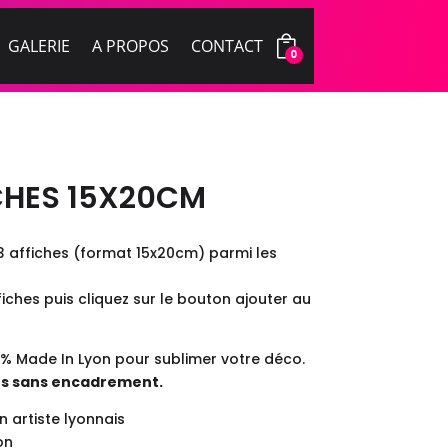
GALERIE
A PROPOS
CONTACT
0
CHES 15X20CM
 affiches (format 15x20cm) parmi les
iches puis cliquez sur le bouton ajouter au
0% Made In Lyon pour sublimer votre déco.
es sans encadrement.
n artiste lyonnais
on