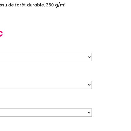
ssu de forêt durable, 350 g/m²
Le
€
prix
actuel
est :
.
20,00 €.