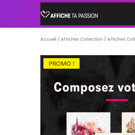
Accueil
/
Affiches Collection
/
Affiches Col
PROMO !