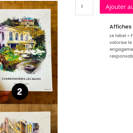
quantité
Ajouter a
de
Pack
3
Affiches 
affiches
15x20cm
Le label « 
valorise le
engagemen
responsabl