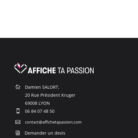
Paiement bancaire par CB
Visa, Mastercard, Amex
Damien SALORT,

20 Rue Président Kruger

69008 LYON

06 84 07 48 50

contact@affichetapassion.com

Demander un devis
i