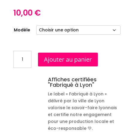
10,00
€
Modèle
quantité
Ajouter au panier
de
Cartes
15x20cm
Affiches certifiées
"Fabriqué à Lyon"
Le label « Fabriqué à Lyon »
délivré par la ville de Lyon
valorise le savoir-faire lyonnais
et certifie notre engagement
pour une production locale et
éco-responsable 💚.