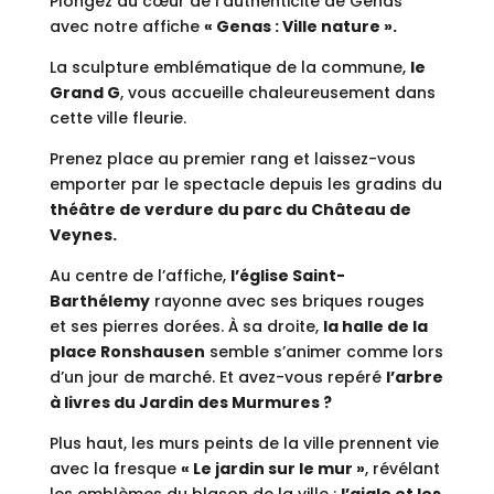
Plongez au cœur de l’authenticité de Genas
avec notre affiche
« Genas : Ville nature ».
La sculpture emblématique de la commune,
le
Grand G
, vous accueille chaleureusement dans
cette ville fleurie.
Prenez place au premier rang et laissez-vous
emporter par le spectacle depuis les gradins du
théâtre de verdure du parc du Château de
Veynes.
Au centre de l’affiche,
l’église Saint-
Barthélemy
rayonne avec ses briques rouges
et ses pierres dorées. À sa droite,
la halle de la
place Ronshausen
semble s’animer comme lors
d’un jour de marché. Et avez-vous repéré
l’arbre
à livres du Jardin des Murmures ?
Plus haut, les murs peints de la ville prennent vie
avec la fresque
« Le jardin sur le mur »
, révélant
les emblèmes du blason de la ville :
l’aigle et les