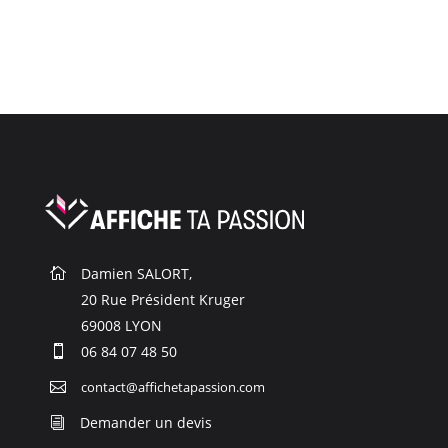
Paiement bancaire par CB
Visa, Mastercard, Amex
Damien SALORT,

20 Rue Président Kruger

69008 LYON

06 84 07 48 50

contact@affichetapassion.com

Demander un devis
i